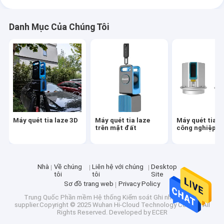
Danh Mục Của Chúng Tôi
Máy quét tia laze 3D
Máy quét tia laze
Máy quét tia l
trên mặt đất
công nghiệp
Nhà
Về chúng
Liên hệ với chúng
Desktop
tôi
tôi
Site
Sơ đồ trang web
Privacy Policy
Trung Quốc Phần mềm Hệ thống Kiểm soát Ghi nhật ký ARS
supplier.Copyright © 2025 Wuhan Hi-Cloud Technology Co.,Ltd. All
Rights Reserved. Developed by
ECER