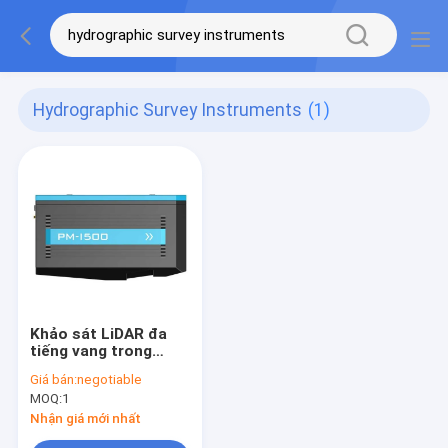
Hydrographic Survey Instruments
(1)
Khảo sát LiDAR đa
tiếng vang trong
không khí PM-1500
Giá bán:
negotiable
Phạm vi 1500m Khảo
MOQ:
1
sát thủy văn LiDAR
Nhận giá mới nhất