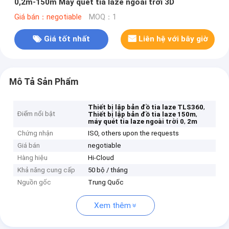
0,2m-150m Máy quét tia laze ngoài trời 3D
Giá bán：negotiable
MOQ：1
Giá tốt nhất
Liên hệ với bây giờ
Mô Tả Sản Phẩm
,
Thiết bị lập bản đồ tia laze TLS360
Điểm nổi bật
,
Thiết bị lập bản đồ tia laze 150m
,
máy quét tia laze ngoài trời 0
2m
Chứng nhận
ISO, others upon the requests
Giá bán
negotiable
Hàng hiệu
Hi-Cloud
Khả năng cung cấp
50 bộ / tháng
Nguồn gốc
Trung Quốc
Xem thêm