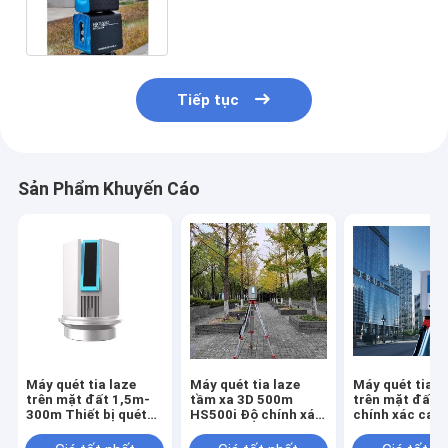
Máy quét tia laze ngoài trời 3D
Tiếp tục
Sản Phẩm Khuyến Cáo
Máy quét tia laze
Máy quét tia laze
Máy quét tia l
trên mặt đất 1,5m-
tầm xa 3D 500m
trên mặt đất 
300m Thiết bị quét
HS500i Độ chính xác
chính xác cao
tia laze trên mặt đất
5mm @ 40m để theo
HS1200 500kH
HS300X IP65
dõi biến dạng