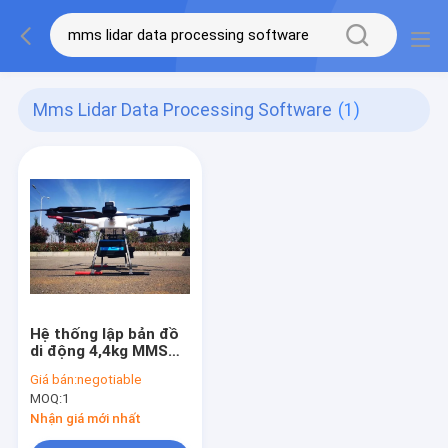
Mms Lidar Data Processing Software
(1)
Hệ thống lập bản đồ
di động 4,4kg MMS
LiDAR có độ chính
Giá bán:
negotiable
xác cao PM-1500
MOQ:
1
Tầm xa 1500m
Nhận giá mới nhất