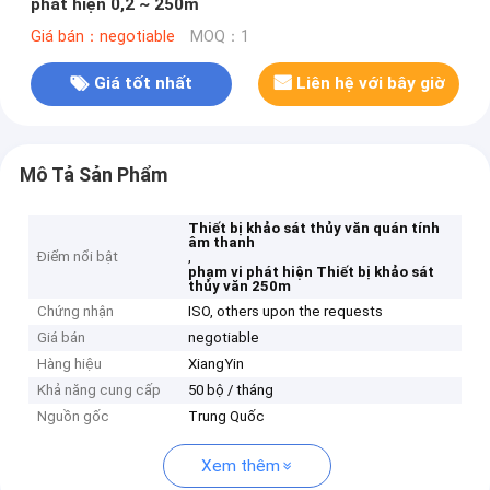
phát hiện 0,2 ~ 250m
Giá bán：negotiable
MOQ：1
Giá tốt nhất
Liên hệ với bây giờ
Mô Tả Sản Phẩm
Thiết bị khảo sát thủy văn quán tính
âm thanh
Điểm nổi bật
,
phạm vi phát hiện Thiết bị khảo sát
thủy văn 250m
Chứng nhận
ISO, others upon the requests
Giá bán
negotiable
Hàng hiệu
XiangYin
Khả năng cung cấp
50 bộ / tháng
Nguồn gốc
Trung Quốc
Xem thêm