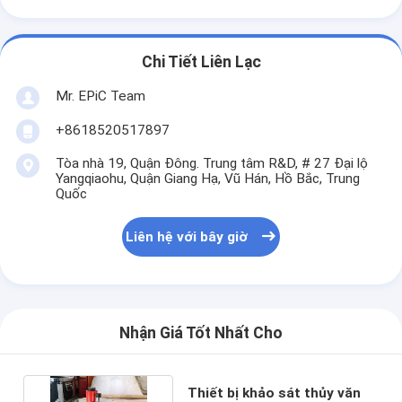
Chi Tiết Liên Lạc
Mr. EPiC Team
+8618520517897
Tòa nhà 19, Quận Đông. Trung tâm R&D, # 27 Đại lộ
Yangqiaohu, Quận Giang Hạ, Vũ Hán, Hồ Bắc, Trung
Quốc
Liên hệ với bây giờ
Nhận Giá Tốt Nhất Cho
Thiết bị khảo sát thủy văn