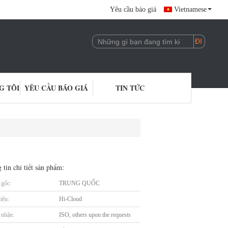
Yêu cầu báo giá
Vietnamese
G TÔI
YÊU CẦU BÁO GIÁ
TIN TỨC
 tin chi tiết sản phẩm:
gốc:
TRUNG QUỐC
iệu:
Hi-Cloud
nhận:
ISO, others upon the requests