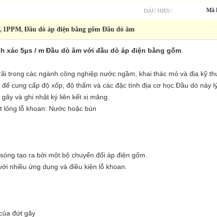
DẤU HIỆU:
Mã 
1PPM
Đầu dò áp điện bằng gốm Đầu dò âm
,
,
nh xác 5μs / m Đầu dò âm với đầu dò áp điện bằng gốm
ãi trong các ngành công nghiệp nước ngầm, khai thác mỏ và địa kỹ t
c, để cung cấp độ xốp, độ thấm và các đặc tính địa cơ học.Đầu dò này 
gãy và ghi nhật ký liên kết xi măng.
t lỏng lỗ khoan: Nước hoặc bùn
sóng tạo ra bởi một bộ chuyển đổi áp điện gốm.
với nhiều ứng dụng và điều kiện lỗ khoan.
 của đứt gãy