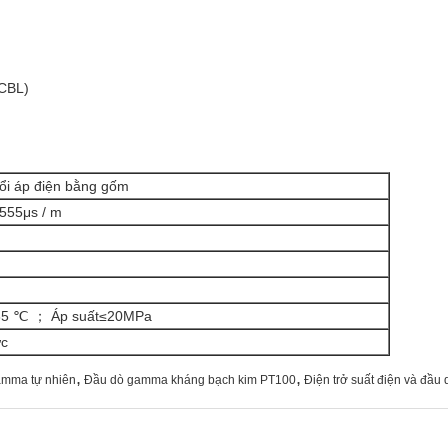
(CBL)
ổi áp điện bằng gốm
 555μs / m
 85 ℃ ； Áp suất≤20MPa
ực
,
,
gamma tự nhiên
Đầu dò gamma kháng bạch kim PT100
Điện trở suất điện và đầ