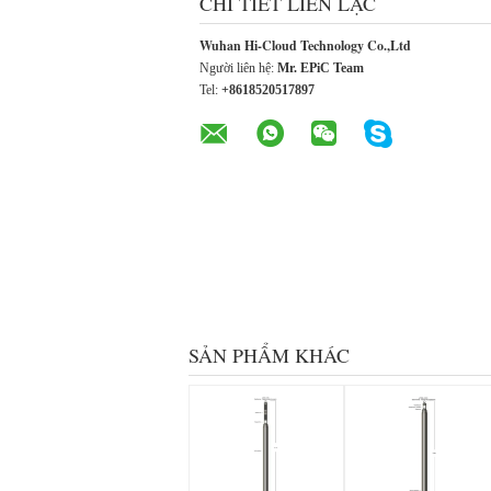
CHI TIẾT LIÊN LẠC
Wuhan Hi-Cloud Technology Co.,Ltd
Người liên hệ:
Mr. EPiC Team
Tel:
+8618520517897
SẢN PHẨM KHÁC