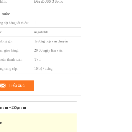
hình:
Đầu dò JSS-3 Sonic
 toán:
g đặt hàng tối thiểu:
1
n:
negotiable
t đóng gói:
Trường hợp vận chuyển
an giao hàng:
20-30 ngày làm việc
hoản thanh toán:
T / T
ng cung cấp:
10 bộ / tháng
Tiếp xúc
s / m ~ 555μs / m
μs