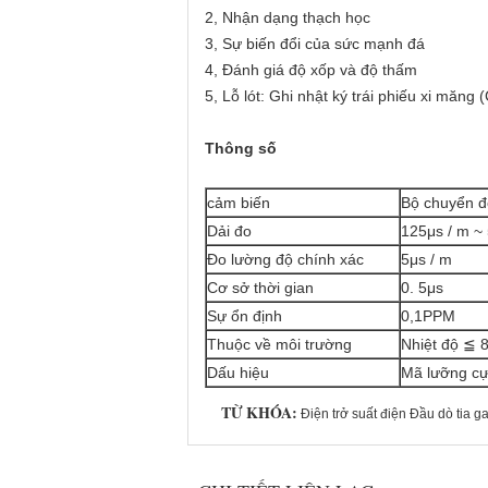
2, Nhận dạng thạch học
3, Sự biến đổi của sức mạnh đá
4, Đánh giá độ xốp và độ thấm
5, Lỗ lót: Ghi nhật ký trái phiếu xi măng 
Thông số
cảm biến
Bộ chuyển đ
Dải đo
125μs / m ~
Đo lường độ chính xác
5μs / m
Cơ sở thời gian
0. 5μs
Sự ổn định
0,1PPM
Thuộc về môi trường
Nhiệt độ ≦
Dấu hiệu
Mã lưỡng c
TỪ KHÓA:
Điện trở suất điện Đầu dò tia 