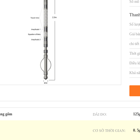
Số mô 
Thanh
Số lượn
Giá bá
chi tiế
Thời gi
Điều k
Khả nă
DẢI ĐO:
ằng gốm
125μ
CƠ SỞ THỜI GIAN:
0. 5