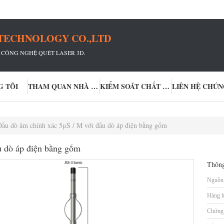
TECHNOLOGY CO.,LTD
 CÔNG NGHỆ QUÉT LASER 3D.
G TÔI
THAM QUAN NHÀ MÁY
KIỂM SOÁT CHẤT LƯỢNG
LIÊN HỆ CHÚN
Đầu dò âm chính xác 5μS / M với đầu dò áp điện bằng gốm
u dò áp điện bằng gốm
Thông
Nguồn 
Hàng h
Chứng 