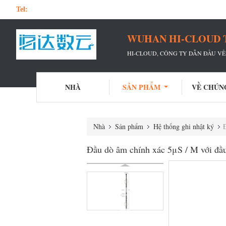
Tel:
WUHAN HI-CLOUD 
HI-CLOUD, CÔNG TY DẪN ĐẦU VỀ
NHÀ
SẢN PHẨM
VỀ CHÚN
Nhà
Sản phẩm
Hệ thống ghi nhật ký
Đầu dò âm chính xác 5μS / M với đầ