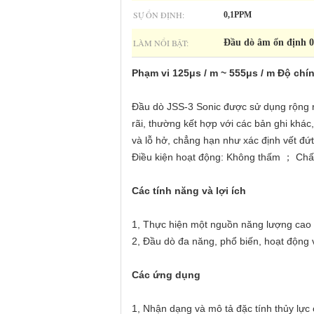
SỰ ỔN ĐỊNH:
0,1PPM
LÀM NỔI BẬT:
Đầu dò âm ổn định 0
Phạm vi 125μs / m ~ 555μs / m Độ chí
Đầu dò JSS-3 Sonic được sử dụng rộng r
rãi, thường kết hợp với các bản ghi khá
và lỗ hở, chẳng hạn như xác định vết đứt 
Điều kiện hoạt động: Không thấm ； Chấ
Các tính năng và lợi ích
1, Thực hiện một nguồn năng lượng cao 
2, Đầu dò đa năng, phổ biến, hoạt động 
Các ứng dụng
1, Nhận dạng và mô tả đặc tính thủy lực