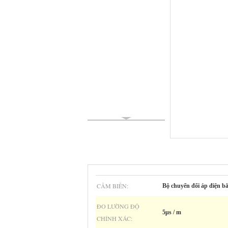
CẢM BIẾN:
Bộ chuyển đổi áp điện b
ĐO LƯỜNG ĐỘ
5μs / m
CHÍNH XÁC: