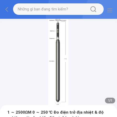
1
/
1
1 ～ 2500ΩM 0 ～ 250 ℃ Đo điện trở địa nhiệt & độ