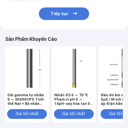
Tiếp tục
Sản Phẩm Khuyến Cáo
Dải gamma tự nhiên
Nhiệt độ 0 ～ 75 ℃
Đầu dò âm chí
0 ～ 65000CPS Tinh
Phạm vi pH 0 ～
5μS / M với đầ
thể NaI + Bộ nhân
14pH-oxy hòa tan 0
áp điện bằng 
quang Nhiệt độ địa
～ 50ppm Đầu dò
nhiệt & Gamma
chất lượng nước
Giá tốt nhất
Giá tốt nhất
Giá tốt n