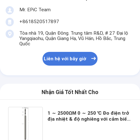
Mr. EPiC Team
+8618520517897
Tòa nhà 19, Quận Đông. Trung tâm R&D, # 27 Đại lộ
Yangqiaohu, Quận Giang Hạ, Vũ Hán, Hồ Bắc, Trung
Quốc
Liên hệ với bây giờ
Nhận Giá Tốt Nhất Cho
1 ～ 2500ΩM 0 ～ 250 ℃ Đo điện trở
địa nhiệt & độ nghiêng với cảm biến
điện trở bạch kim