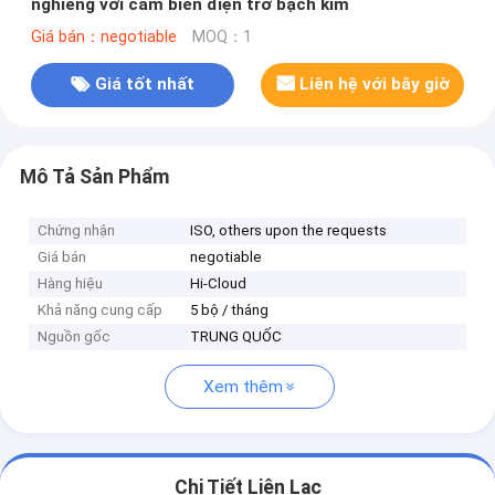
nghiêng với cảm biến điện trở bạch kim
Giá bán：negotiable
MOQ：1
Giá tốt nhất
Liên hệ với bây giờ
Mô Tả Sản Phẩm
Chứng nhận
ISO, others upon the requests
Giá bán
negotiable
Hàng hiệu
Hi-Cloud
Khả năng cung cấp
5 bộ / tháng
Nguồn gốc
TRUNG QUỐC
Xem thêm
Chi Tiết Liên Lạc